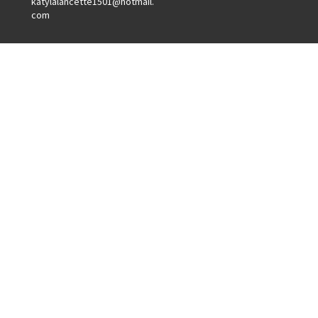
katylalancette1501@hotmail.
com