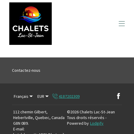
Accueil
Toutes les propriétés
▾
Activités Hivernales
▾
Contactez-nous
Activités Estivales
▾
Plaisirs Gastronomiques
▾
Quoi Faire au Lac-St-Jean
Français
EUR
4187202309
112 chemin Gilbert,
©
2026
Chalets Lac-St-Jean
Hebertville, Quebec, Canada
Tous droits réservés
-
G8N 0B9
.
Powered by
Lodgify
E-mail
: